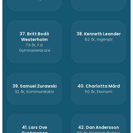
37. Britt Bodö
38. Kenneth Leander
Westerholm
82 år, Ingenjör
73 år, F.d.
Gymnasielärare
39. Samuel Zurawski
40. Charlotta Mård
32 år, Kommunikatör
50 år, Ekonom
41. Lars Ove
42. Dan Andersson
Gustavsson
69 år, Kriminalvårdare