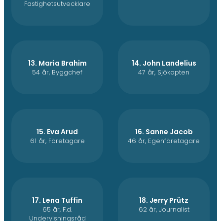
Fastighetsutvecklare
13. Maria Brahim
14. John Landelius
54 år, Byggchef
47 år, Sjökapten
15. Eva Arud
16. Sanne Jacob
61 år, Företagare
46 år, Egenföretagare
17. Lena Tuffin
18. Jerry Prütz
65 år, F.d.
62 år, Journalist
Undervisningsråd