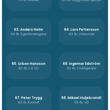
63. Anders Holm
64. Lars Pettersson
64 år, Egenföretagare
83 år, Vinbonde
65. Urban Hansson
66. Ingemar Edström
80 år, F.d. VD
62 år, Civilingenjör
67. Peter Trygg
68. Mikael Huljebrandt
62 år, Konsult
53 år, VD