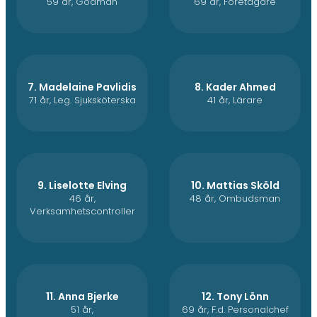
59 år, Godman
69 år, Företagare
7. Madelaine Pavlidis
8. Kader Ahmed
71 år, Leg. Sjuksköterska
41 år, Lärare
9. Liselotte Elving
10. Mattias Sköld
46 år,
48 år, Ombudsman
Verksamhetscontroller
11. Anna Bjerke
12. Tony Lönn
51 år,
69 år, F.d. Personalchef