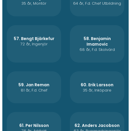
35 år, Montör
64 år, F.d. Chef Utbildning
57. Bengt Bjärkefur
58. Benjamin
72 år, Ingenjör
Imamovic
68 år, F.d. Skolvärd
59. Jan Reman
60. Erik Larsson
81 år, F.d. Chef
35 år, Inköpare
61. Per Nilsson
62. Anders Jacobson
76 år, Arkitekt
63 år, Byggnadsingenjör