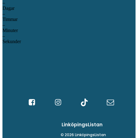
–
Dagar
–
Timmar
–
Minuter
–
Sekunder
LinköpingsListan
© 2026 LinköpingsListan