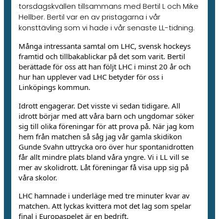
torsdagskvällen tillsammans med Bertil L och Mike
Hellber. Bertil var en av pristagarna i vår
konsttävling som vi hade i vår senaste LL-tidning.
Många intressanta samtal om LHC, svensk hockeys
framtid och tillbakablickar på det som varit. Bertil
berättade för oss att han följt LHC i minst 20 år och
hur han upplever vad LHC betyder för oss i
Linköpings kommun.
Idrott engagerar. Det visste vi sedan tidigare. All
idrott börjar med att våra barn och ungdomar söker
sig till olika föreningar för att prova på. När jag kom
hem från matchen så såg jag vår gamla skidikon
Gunde Svahn uttrycka oro över hur spontanidrotten
får allt mindre plats bland våra yngre. Vi i LL vill se
mer av skolidrott. Låt föreningar få visa upp sig på
våra skolor.
LHC hamnade i underläge med tre minuter kvar av
matchen. Att lyckas kvittera mot det lag som spelar
final i Europaspelet är en bedrift.