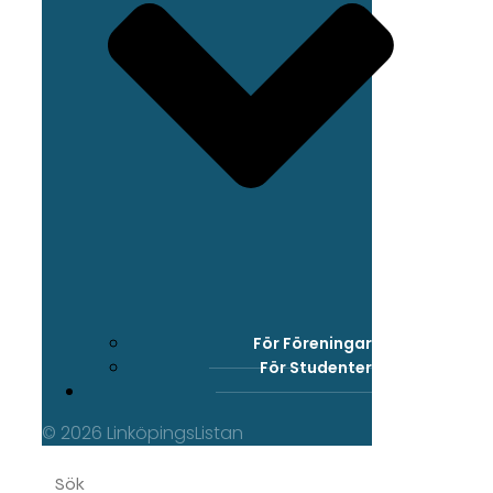
För Föreningar
För Studenter
© 2026 LinköpingsListan