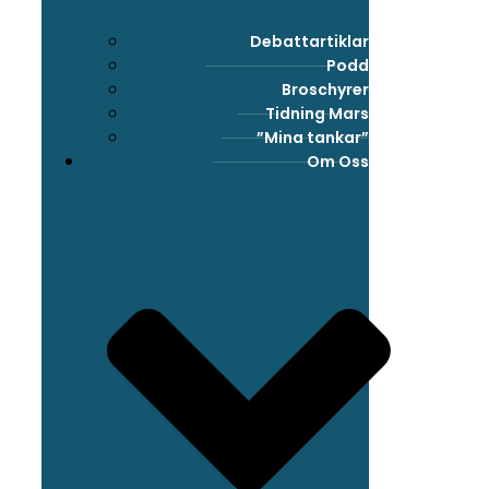
Debattartiklar
Podd
Broschyrer
Tidning Mars
”Mina tankar”
Om Oss