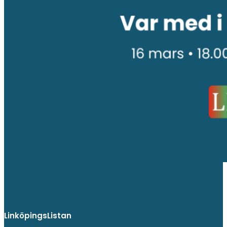
LinköpingsListan