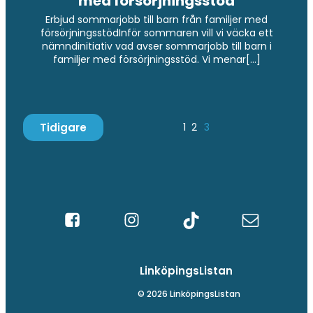
med försörjningsstöd
Erbjud sommarjobb till barn från familjer med
försörjningsstödInför sommaren vill vi väcka ett
nämndinitiativ vad avser sommarjobb till barn i
familjer med försörjningsstöd. Vi menar[…]
Tidigare
1
2
3
LinköpingsListan
© 2026 LinköpingsListan